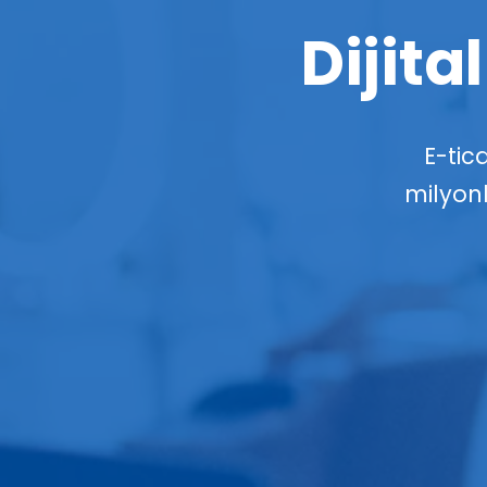
Dijita
E-tica
milyon