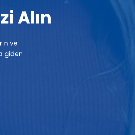
zi Alın
ırın ve
a giden